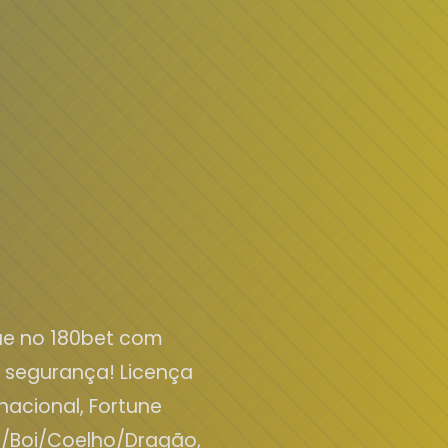
e no 180bet com
l segurança! Licença
rnacional, Fortune
r/Boi/Coelho/Dragão,