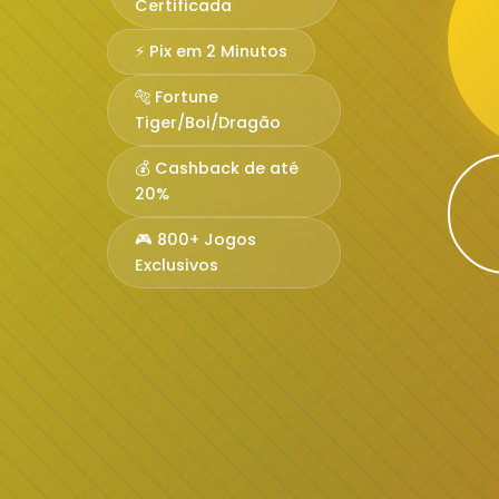
Certificada
⚡ Pix em 2 Minutos
🐅 Fortune
Tiger/Boi/Dragão
💰 Cashback de até
20%
🎮 800+ Jogos
Exclusivos