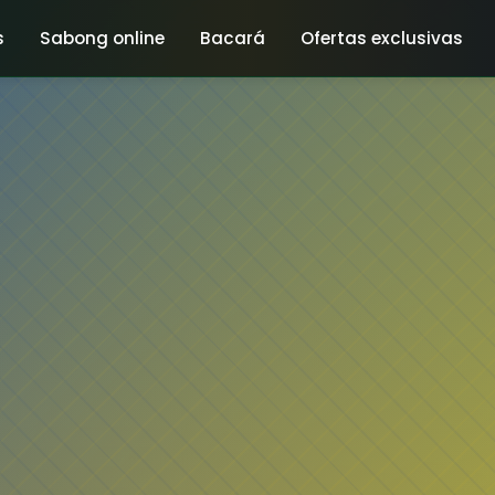
s
Sabong online
Bacará
Ofertas exclusivas