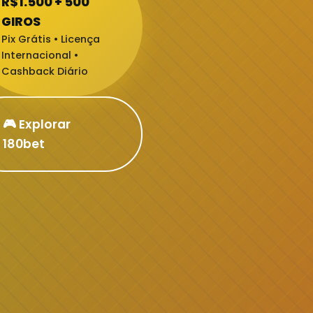
R$1.500 + 500
GIROS
Pix Grátis • Licença
Internacional •
Cashback Diário
🎮 Explorar
180bet