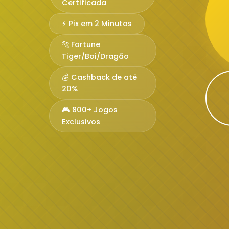
Certificada
⚡ Pix em 2 Minutos
🐅 Fortune
Tiger/Boi/Dragão
💰 Cashback de até
20%
🎮 800+ Jogos
Exclusivos