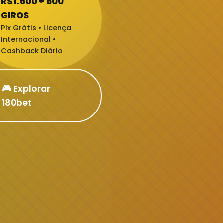
R$1.500 + 500
GIROS
Pix Grátis • Licença
Internacional •
Cashback Diário
🎮 Explorar
180bet