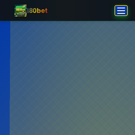
180bet