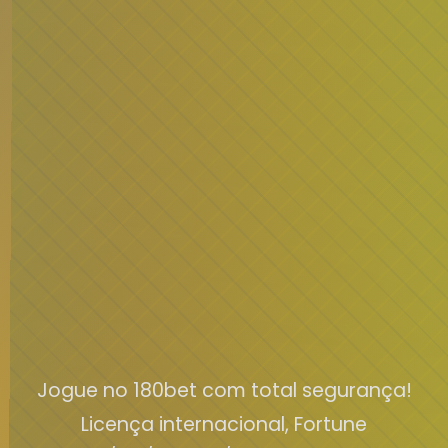
Jogue no 180bet com total segurança!
Licença internacional, Fortune