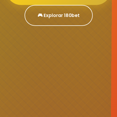
🎮 Explorar 180bet