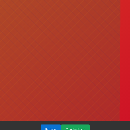
Entrar
Cadastrar