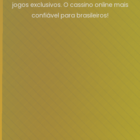
jogos exclusivos. O cassino online mais
confiável para brasileiros!