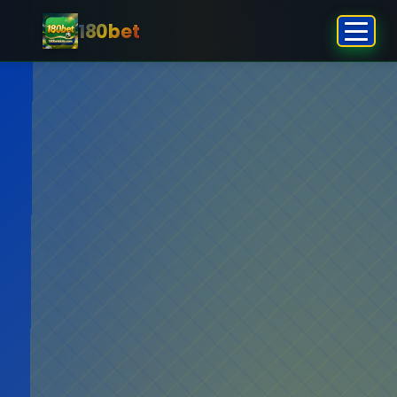
180bet