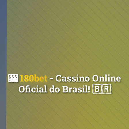
🎰
180bet
- Cassino Online
Oficial do Brasil! 🇧🇷