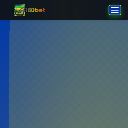
180bet