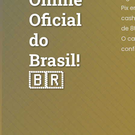
Pix 
Oficial
cash
de 8
do
O ca
confi
Brasil!
🇧🇷