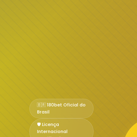
🇧🇷 180bet Oficial do
Brasil
🛡️ Licença
Internacional