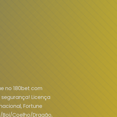
e no 180bet com
l segurança! Licença
rnacional, Fortune
r/Boi/Coelho/Dragão,