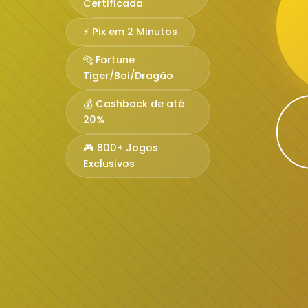
Certificada
⚡ Pix em 2 Minutos
🐅 Fortune
Tiger/Boi/Dragão
💰 Cashback de até
20%
🎮 800+ Jogos
Exclusivos