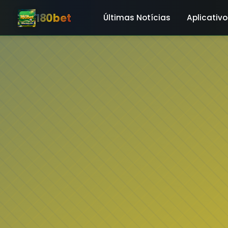
180bet
Últimas Notícias
Aplicativo