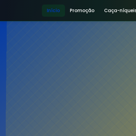
Início
Promoção
Caça-níquei