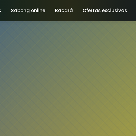
s
Sabong online
Bacará
Ofertas exclusivas