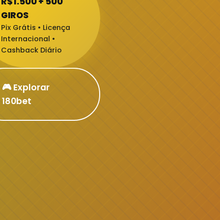
R$1.500 + 500
GIROS
Pix Grátis • Licença
Internacional •
Cashback Diário
🎮 Explorar
180bet