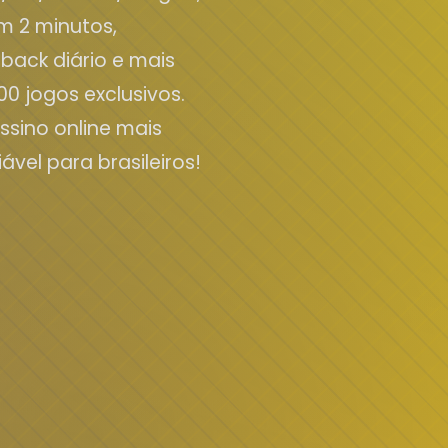
em 2 minutos,
back diário e mais
00 jogos exclusivos.
ssino online mais
ável para brasileiros!